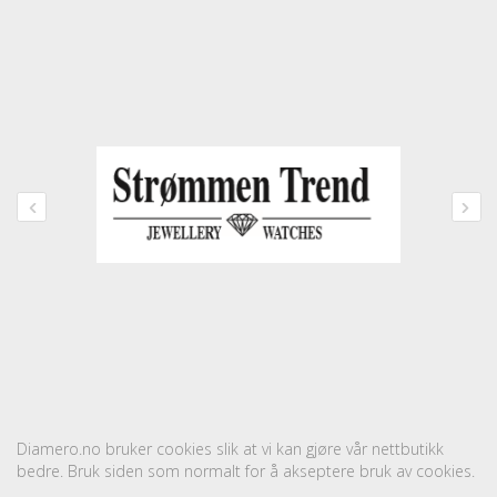
Diamero.no bruker cookies slik at vi kan gjøre vår nettbutikk
bedre. Bruk siden som normalt for å akseptere bruk av cookies.