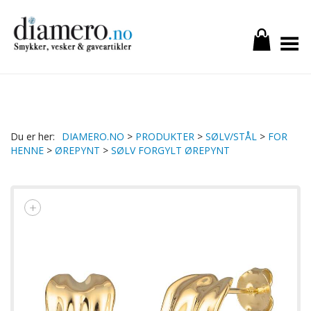
Toggle Menu
DIAMERO.NO
>
PRODUKTER
>
SØLV/STÅL
>
FOR
HENNE
>
ØREPYNT
>
SØLV FORGYLT ØREPYNT
+