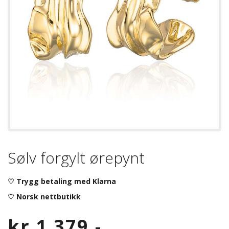
Sølv forgylt ørepynt
♡ Trygg betaling med Klarna
♡ Norsk nettbutikk
kr
1.379