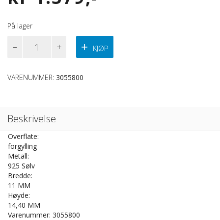
På lager
Sølv
KJØP
Forgylt
Ørepynt
Antall
VARENUMMER:
3055800
Beskrivelse
Overflate:
forgylling
Metall:
925 Sølv
Bredde:
11 MM
Høyde:
14,40 MM
Varenummer: 3055800