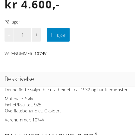
kr
4.600
På lager
Brystsølje
KJØP
I
Sølv
M/skåler
VARENUMMER:
1074V
Antall
Beskrivelse
Denne flotte søljen ble utarbeidet i ca. 1932 og har liljemønster.
Materiale: Sølv
Finhet/Kvalitet: 925
Overflatebehandlet: Oksidert
Varenummer: 1074V