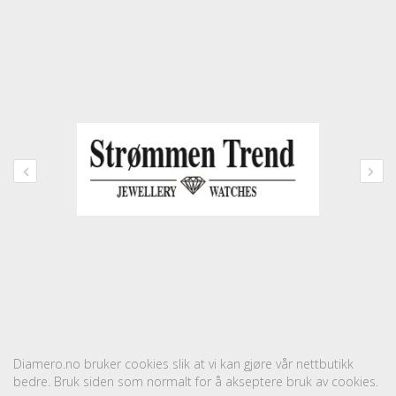
Diamero.no bruker cookies slik at vi kan gjøre vår nettbutikk
bedre. Bruk siden som normalt for å akseptere bruk av cookies.