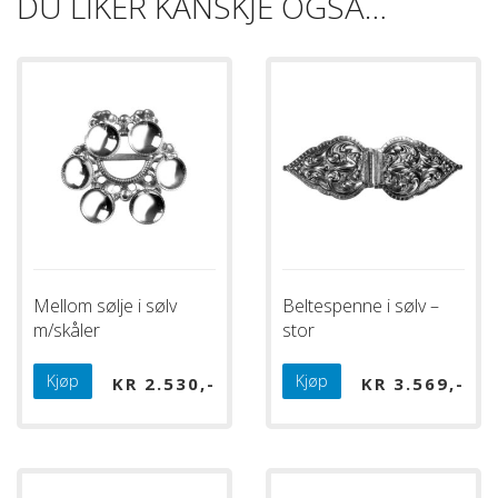
DU LIKER KANSKJE OGSÅ…
Mellom sølje i sølv
Beltespenne i sølv –
m/skåler
stor
Kjøp
Kjøp
KR
2.530
KR
3.569