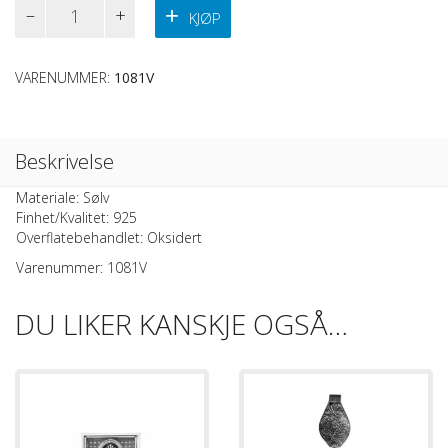
Veskelås
KJØP
I
Sølv
Antall
VARENUMMER:
1081V
Beskrivelse
Materiale: Sølv
Finhet/Kvalitet: 925
Overflatebehandlet: Oksidert
Varenummer: 1081V
DU LIKER KANSKJE OGSÅ…