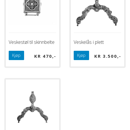
Veskestøl til skinnbelte
Veskelås i plett
Kjøp
Kjøp
KR
470
KR
3.500