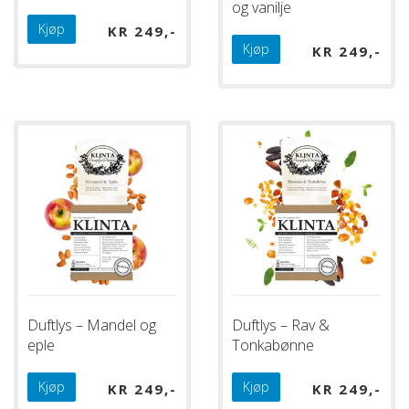
og vanilje
Kjøp
KR
249
Kjøp
KR
249
Duftlys – Mandel og
Duftlys – Rav &
eple
Tonkabønne
Kjøp
Kjøp
KR
249
KR
249