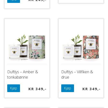
Duftlys – Amber &
Duftlys – Villfiken &
tonkabønne
drue
Kjøp
Kjøp
KR
349
KR
349