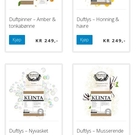
Duftpinner – Amber &
Duftlys – Honning &
tonkabønne
havre
Kjøp
Kjøp
KR
249
KR
249
Duftlys – Nyvasket
Duftlys – Musserende