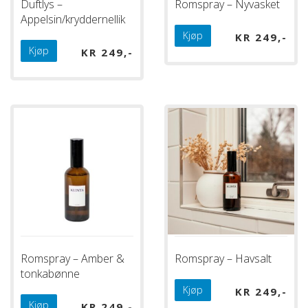
Duftlys –
Romspray – Nyvasket
Appelsin/kryddernellik
Kjøp
KR
249
Kjøp
KR
249
Romspray – Amber &
Romspray – Havsalt
tonkabønne
Kjøp
KR
249
Kjøp
KR
249