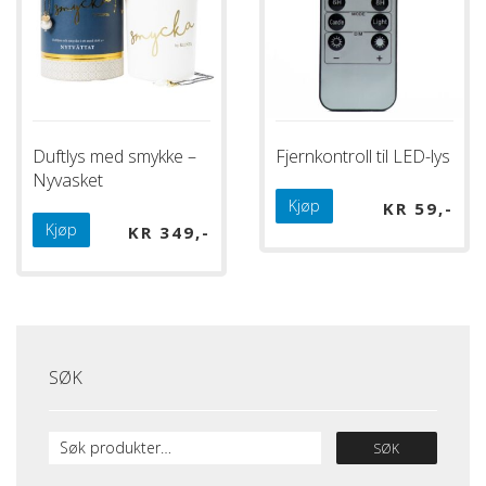
Duftlys med smykke –
Fjernkontroll til LED-lys
Nyvasket
Kjøp
KR
59
Kjøp
KR
349
SØK
SØK