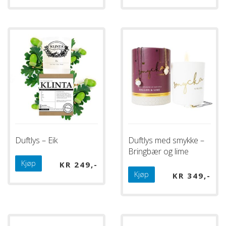
Duftlys – Eik
Duftlys med smykke –
Bringbær og lime
Kjøp
KR
249
Kjøp
KR
349