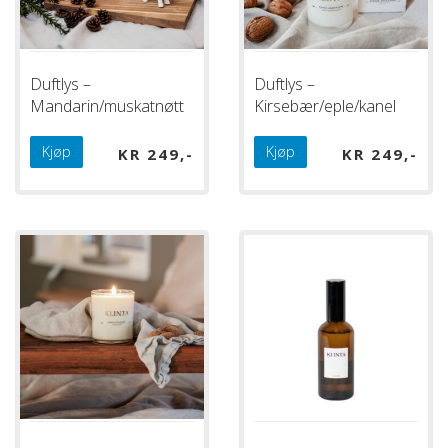
Duftlys –
Duftlys –
Mandarin/muskatnøtt
Kirsebær/eple/kanel
Kjøp
Kjøp
KR
249
KR
249