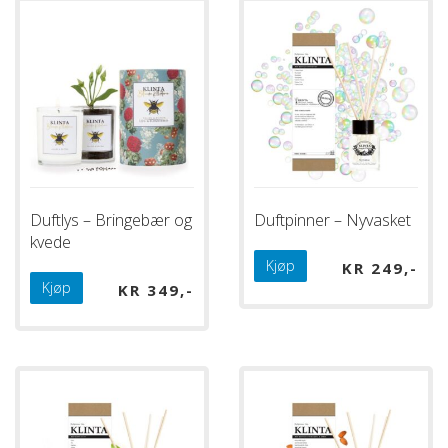
Duftlys – Bringebær og
Duftpinner – Nyvasket
kvede
Kjøp
KR
249
Kjøp
KR
349