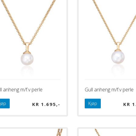
l anheng m/f.v perle
Gull anheng m/f.v perle
jøp
Kjøp
KR
1.695
KR
1