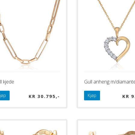
l kjede
Gull anheng m/diamant
jøp
Kjøp
KR
30.795
KR
9