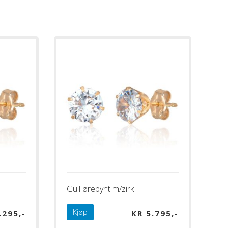
Gull ørepynt m/zirk
Kjøp
.295
KR
5.795