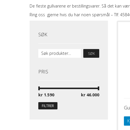
De fleste gullvarene er bestillingsvarer. Så det kan vær
Ring oss gjerne hvis du har noen spørsmål – Tlf: 458
SØK
SØK
PRIS
kr 1.590
Pris:
—
kr 46.000
FILTRER
Gul
K