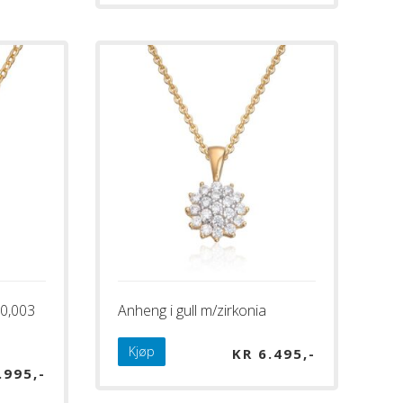
 0,003
Anheng i gull m/zirkonia
Kjøp
KR
6.495
.995