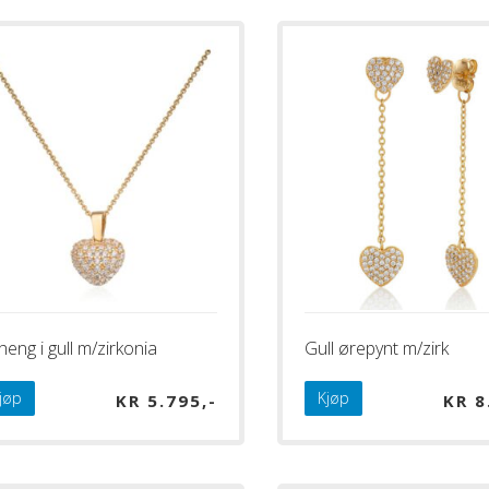
eng i gull m/zirkonia
Gull ørepynt m/zirk
jøp
Kjøp
KR
5.795
KR
8