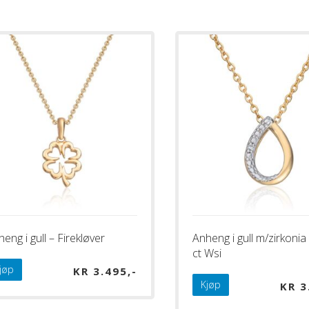
eng i gull – Firekløver
Anheng i gull m/zirkonia
ct Wsi
jøp
KR
3.495
Kjøp
KR
3