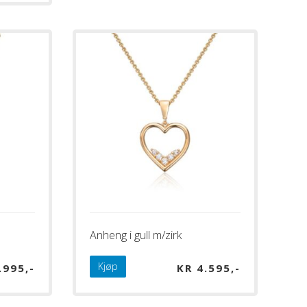
Anheng i gull m/zirk
Kjøp
.995
KR
4.595