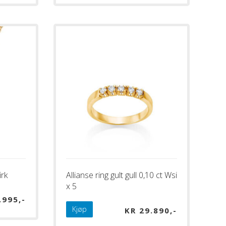
irk
Allianse ring gult gull 0,10 ct Wsi
x 5
.995
Kjøp
KR
29.890