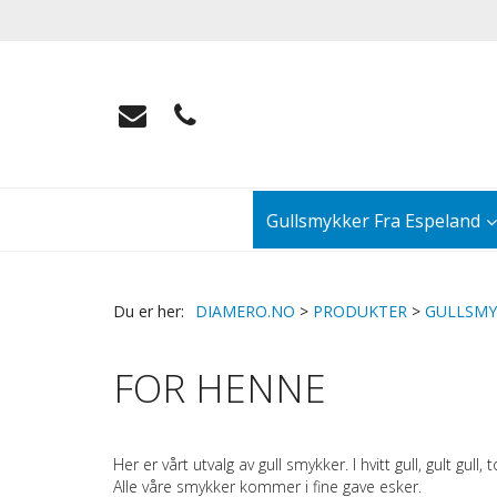
Gullsmykker Fra Espeland
DIAMERO.NO
>
PRODUKTER
>
GULLSMY
FOR HENNE
Her er vårt utvalg av gull smykker. I hvitt gull, gult gull, 
Alle våre smykker kommer i fine gave esker.