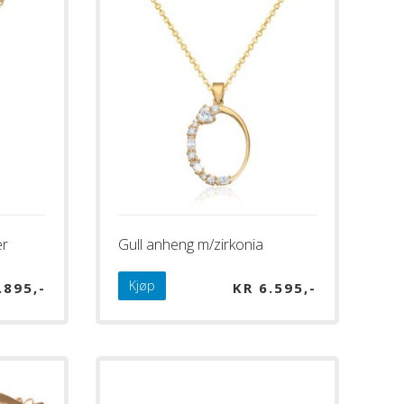
er
Gull anheng m/zirkonia
Kjøp
.895
KR
6.595