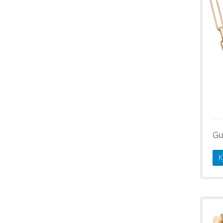
Gul
K