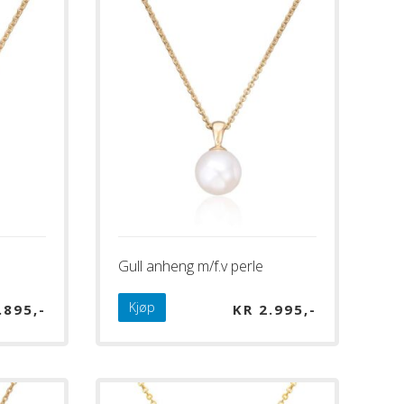
Gull anheng m/f.v perle
Kjøp
.895
KR
2.995