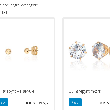
e noe lengre leveringstid.
46131
l ørepynt – Halvkule
Gull ørepynt m/zirk
jøp
Kjøp
KR
2.995
KR
5