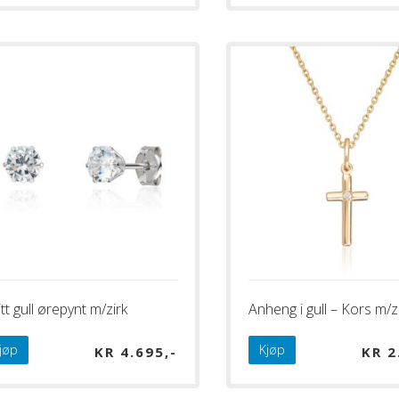
tt gull ørepynt m/zirk
Anheng i gull – Kors m/z
jøp
Kjøp
KR
4.695
KR
2