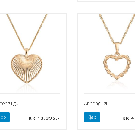
eng i gull
Anheng i gull
jøp
Kjøp
KR
13.395
KR
4