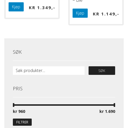
– Bie
Kjøp
KR
1.349
Kjøp
KR
1.149
SØK
SØK
PRIS
kr 960
Pris:
—
kr 1.690
FILTRER