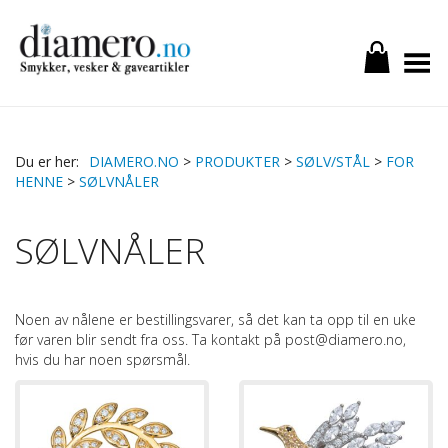
Toggle Menu
DIAMERO.NO
>
PRODUKTER
>
SØLV/STÅL
>
FOR
HENNE
>
SØLVNÅLER
SØLVNÅLER
Noen av nålene er bestillingsvarer, så det kan ta opp til en uke
før varen blir sendt fra oss. Ta kontakt på post@diamero.no,
hvis du har noen spørsmål.